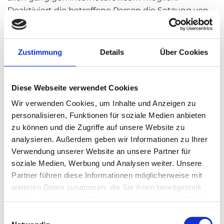
Deaktiviert die betroffene Person die Setzung von
Cookies in dem genutzten Internetbrowser, sind
unter Umständen nicht alle Funktionen unserer
Internetseite vollumfänglich nutzbar.
Zustimmung
Details
Über Cookies
Notwendige Cookies
Diese Webseite verwendet Cookies
Diese Cookies sind wichtig, damit Besucher die
Website durchsuchen und ihre Funktionen nutzen
Wir verwenden Cookies, um Inhalte und Anzeigen zu
können. Keine dieser Informationen kann zur
personalisieren, Funktionen für soziale Medien anbieten
Identifizierung von Besuchern verwendet werden,
zu können und die Zugriffe auf unsere Website zu
da alle Daten anonymisiert sind.
analysieren. Außerdem geben wir Informationen zu Ihrer
Verwendung unserer Website an unsere Partner für
soziale Medien, Werbung und Analysen weiter. Unsere
1.) Sitzung
Partner führen diese Informationen möglicherweise mit
Zweck: Zum Erinnern an unterschiedliche
weiteren Daten zusammen, die Sie ihnen bereitgestellt
Besucherpräferenzen auf der Website.
haben oder die sie im Rahmen Ihrer Nutzung der Dienste
Dauer: Für die Dauer der Browsersitzung.
gesammelt haben.
Einwilligungsauswahl