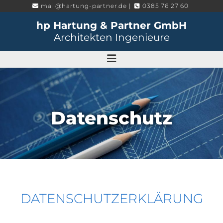
Zum Inhalt springen
mail@hartung-partner.de
|
0385 76 27 60


hp Hartung & Partner GmbH
Architekten Ingenieure
Datenschutz
DATENSCHUTZERKLÄRUNG